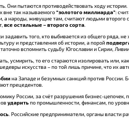
ть. Они пытаются противодействовать ходу истории.
х вне так называемого
“золотого миллиарда”
: счи
и, а народы, живущие там, считают людьми второго с
т,
все остальные – второго сорта
.
задавить того, кто выбивается из общего ряда, не х
ьтуру и представления об истории, а порой
подверг
таточно вспомнить судьбу Югославии и Сирии, Ливии
ть, усмирить, то его стараются изолировать или, как
шедевры искусства – по той лишь причине, что их а
обии
на Западе и безумных санкций против России. Б
нают прецедентов.
ономику России, за счёт разрушения бизнес-цепочек,
вов
ударить
по промышленности, финансам, по уров
лось
. Российские предприниматели, органы власти р