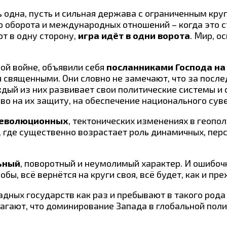
ь одна, пусть и сильная держава с ограниченным кру
го оборота и международных отношений – когда это 
ют в одну сторону,
игра идёт в одни ворота
. Мир, о
ой войне, объявили себя
посланниками Господа на
 священными. Они словно не замечают, что за после
дый из них развивает свои политические системы и
аво на их защиту, на обеспечение национального сув
революционных
, тектонических изменениях в геопол
 где существенно возрастает роль динамичных, перс
ьный
, поворотный и неумолимый характер. И ошибоч
обы, всё вернётся на круги своя, всё будет, как и пр
дных государств как раз и пребывают в такого рода
агают, что доминирование Запада в глобальной поли