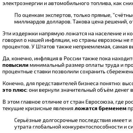
электроэнергии и автомобильного топлива, как сн
По оценкам экспертов, только прямые, “счётн
миллиардов долларов. Такова цена решений, о
Эти издержки напрямую ложатся на население и ко
говорил о нашей инфляции, но страны еврозоны не 
процентов. У Штатов также неприемлемая, самая вы
Да, конечно, инфляция в России также пока находи
повысили
минимальный размер оплаты труда и п
процентные ставки позволили сохранить сбережени
Конечно, для представителей бизнеса понятно: выс
это плюс
: они вернули значительный объём денег в
В этом главное отличие от стран Евросоюза, где р
текущие кризисные явления
ложатся бременем
пр
Серьёзные долгосрочные последствия имеет и
утрата глобальной конкурентоспособности и с