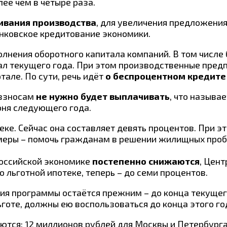
ее чем в четыре раза.
вания производства
, для увеличения предложения
нковское кредитование экономики.
лнения оборотного капитала компаний. В том числе 
тал текущего года. При этом производственные пре
тале. По сути, речь идёт
о беспроцентном кредите 
 взносам
не нужно будет выплачивать
, что называ
юня следующего года.
теке. Сейчас она составляет девять процентов. При 
й меры – помочь гражданам в решении жилищных про
российской экономике
постепенно снижаются
, Цент
 льготной ипотеке, теперь – до семи процентов.
вия программы остаётся прежним – до конца текущего
готе, должны ею воспользоваться до конца этого го
тся: 12 миллионов рублей для Москвы и Петербурга 