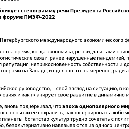
бликует стенограмму речи Президента Российск
м форуме ПМЭФ-2022
V Петербургского международного экономического ф
ества время, когда экономика, рынки, да и сами пр
огистические связи, ранее нарушенные пандемией, п
ая репутация, неприкосновенность собственности и 
тнерами на Западе, и сделано это намеренно, ради 
сийское руководство, – свой взгляд на ситуацию, в 
условиях и как планирует своё развитие в динамично
, вновь подчёркивал, что
эпоха однополярного ми
а все попытки её сохранить, законсервировать любы
 планеты, богатство культур трудно сочетать с пол
о, безальтернативно навязываются из одного центр