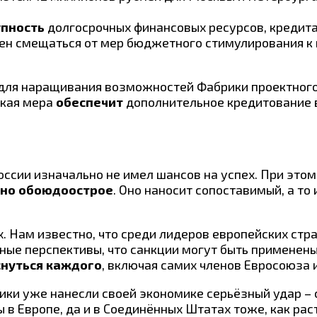
пность
долгосрочных финансовых ресурсов, кредита
ен смещаться от мер бюджетного стимулирования к
, для наращивания возможностей Фабрики проектно
акая мера
обеспечит
дополнительное кредитование 
ссии изначально не имел шансов на успех. При этом 
но обоюдоострое
. Оно наносит сопоставимый, а т
х. Нам известно, что среди лидеров европейских стр
е перспективы, что санкции могут быть применены н
снуться каждого
, включая самих членов Евросоюза 
тики уже нанесли своей экономике серьёзный удар –
в Европе, да и в Соединённых Штатах тоже, как раст