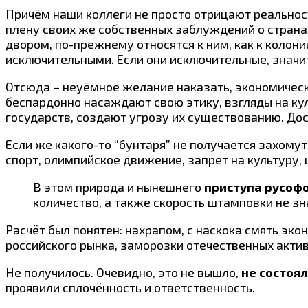
Причём наши коллеги не просто отрицают реальнос
плену своих же собственных заблуждений о страна
двором, по-прежнему относятся к ним, как к колони
исключительными. Если они исключительные, значи
Отсюда – неуёмное желание наказать, экономически 
беспардонно насаждают свою этику, взгляды на кул
государств, создают угрозу их существованию. Дос
Если же какого-то “бунтаря” не получается захомута
спорт, олимпийское движение, запрет на культуру, 
В этом природа и нынешнего
приступа русоф
количество, а также скорость штамповки не з
Расчёт был понятен: нахрапом, с наскока смять эк
российского рынка, заморозки отечественных акти
Не получилось. Очевидно, это не вышло,
не состоя
проявили сплочённость и ответственность.