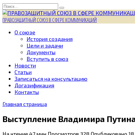
Перейти
Search
к
for:
содержанию
ПРАВОЗАЩИТНЫЙ СОЮЗ В СФЕРЕ КОММУНИКАЦИЙ
О союзе
История создания
Цели и задачи
Документы
Вступить в союз
Новости
Статьи
Записаться на консультацию
Догазификация
Контакты
Главная страница
Выступление Владимира Путин
На чтение
47 мин
Просмотров
328
Опубликовано
18