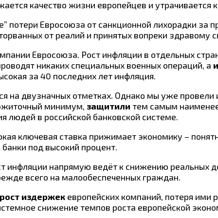
ижается качество жизни европейцев и утрачивается 
ые” потери Евросоюза от санкционной лихорадки за 
торванных от реалий и принятых вопреки здравому с
мпании Евросоюза. Рост инфляции в отдельных стра
проводят никаких специальных военных операций, а
и
сокая за 40 последних лет инфляция.
тся на двузначных отметках. Однако мы уже провели
рожиточный минимум,
защитили
тем самым наименее 
я людей в российской банковской системе.
окая ключевая ставка прижимает экономику – понятн
 банки под высокий процент.
ост инфляции напрямую ведёт к снижению реальных д
ежде всего на малообеспеченных граждан.
рост издержек
европейских компаний, потеря ими р
истемное снижение темпов роста европейской эконом