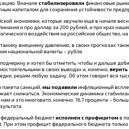
уацию. Вначале
стабилизировали
финансовые рынки
ным капиталом для сохранения устойчивости предпри
ской экономики, которые звучали ещё в начале вес
линания и про доллар за 200 рублей, и про крах наше
гического воздействия на российское общество, на
 такому внешнему давлению, в своих прогнозах так
ния национальной валюты – рубля.
одчеркну и хотел бы отметить: чтобы и дальше доби
мостоятельными в своих выводах и, конечно,
верить 
едки, решим любую задачу. Об этом говорит вся тыс
о пакета санкций,
мы подавили
инфляционный всплеск
олжает снижаться. Экономическая динамика стабилиз
нам и это многовато, конечно. 16,7 процента – боль
зультата.
да федеральный бюджет
исполнен с профицитом
в п
й. При этом профицит федерального бюджета только 