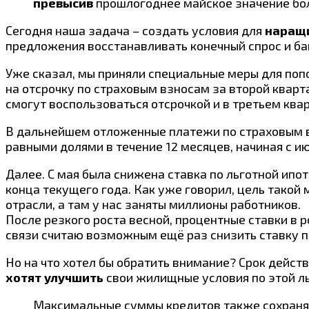
превысив
прошлогоднее майское значение бол
Сегодня наша задача – создать условия для
наращи
предложения восстанавливать конечный спрос и ба
Уже сказал, мы приняли специальные меры для попо
на отсрочку по страховым взносам за второй квар
смогут воспользоваться отсрочкой и в третьем квар
В дальнейшем отложенные платежи по страховым
равными долями в течение 12 месяцев, начиная с и
Далее. С мая была снижена ставка по льготной ипо
конца текущего года. Как уже говорил, цель тако
отрасли, а там у нас заняты миллионы работников.
После резкого роста весной, процентные ставки в 
связи считаю возможным ещё раз снизить ставку по
Но на что хотел бы обратить внимание? Срок дейст
хотят улучшить
свои жилищные условия по этой ль
Максимальные суммы кредитов также сохраняю