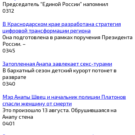
Председатель “Единой России” напомнил
0
312
В Краснодарском крае разработана стратегия
цифровой трансформации региона
Она подготовлена в рамках поручения Президента
России. –
0
345
Затопленная Анапа завлекает секс-турами
В бархатный сезон детский курорт потонет в
разврате
0
340
Мэр Анапы Швец и начальник полиции Платонов
спасли женщину от смерти
Это произошло 13 августа. Обрушившаяся на
Анапу стена
0
401