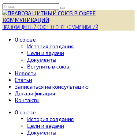
Перейти
Search
к
for:
содержанию
ПРАВОЗАЩИТНЫЙ СОЮЗ В СФЕРЕ КОММУНИКАЦИЙ
О союзе
История создания
Цели и задачи
Документы
Вступить в союз
Новости
Статьи
Записаться на консультацию
Догазификация
Контакты
О союзе
История создания
Цели и задачи
Документы