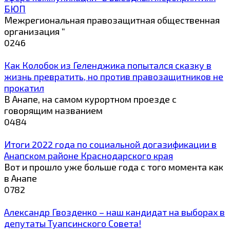
БЮП
Межрегиональная правозащитная общественная
организация “
0
246
Как Колобок из Геленджика попытался сказку в
жизнь превратить, но против правозащитников не
прокатил
В Анапе, на самом курортном проезде с
говорящим названием
0
484
Итоги 2022 года по социальной догазификации в
Анапском районе Краснодарского края
Вот и прошло уже больше года с того момента как
в Анапе
0
782
Александр Гвозденко – наш кандидат на выборах в
депутаты Туапсинского Совета!