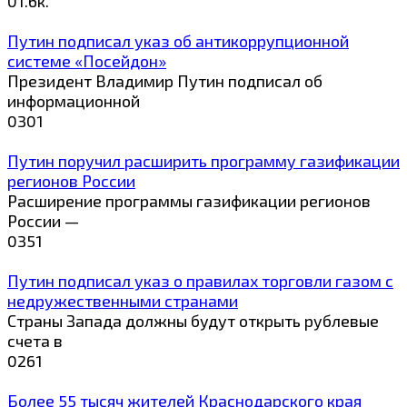
0
1.6к.
Путин подписал указ об антикоррупционной
системе «Посейдон»
Президент Владимир Путин подписал об
информационной
0
301
Путин поручил расширить программу газификации
регионов России
Расширение программы газификации регионов
России —
0
351
Путин подписал указ о правилах торговли газом с
недружественными странами
Страны Запада должны будут открыть рублевые
счета в
0
261
Более 55 тысяч жителей Краснодарского края