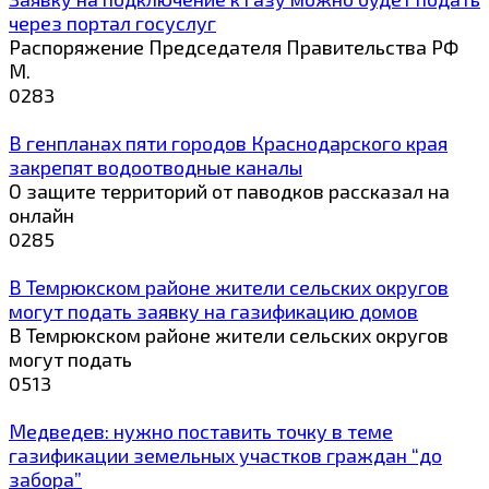
через портал госуслуг
Распоряжение Председателя Правительства РФ
М.
0
283
В генпланах пяти городов Краснодарского края
закрепят водоотводные каналы
О защите территорий от паводков рассказал на
онлайн
0
285
В Темрюкском районе жители сельских округов
могут подать заявку на газификацию домов
В Темрюкском районе жители сельских округов
могут подать
0
513
Медведев: нужно поставить точку в теме
газификации земельных участков граждан “до
забора”