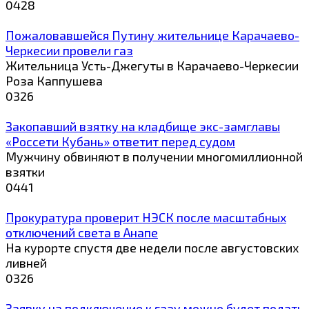
0
428
Пожаловавшейся Путину жительнице Карачаево-
Черкесии провели газ
Жительница Усть-Джегуты в Карачаево-Черкесии
Роза Каппушева
0
326
Закопавший взятку на кладбище экс-замглавы
«Россети Кубань» ответит перед судом
Мужчину обвиняют в получении многомиллионной
взятки
0
441
Прокуратура проверит НЭСК после масштабных
отключений света в Анапе
На курорте спустя две недели после августовских
ливней
0
326
Заявку на подключение к газу можно будет подать