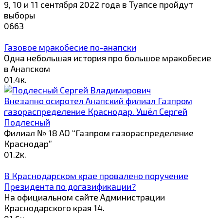
9, 10 и 11 сентября 2022 года в Туапсе пройдут
выборы
0
663
Газовое мракобесие по-анапски
Одна небольшая история про большое мракобесие
в Анапском
0
1.4к.
Внезапно осиротел Анапский филиал Газпром
газораспределение Краснодар. Ушёл Сергей
Подлесный
Филиал № 18 АО “Газпром газораспределение
Краснодар”
0
1.2к.
В Краснодарском крае провалено поручение
Президента по догазификации?
На официальном сайте Администрации
Краснодарского края 14.