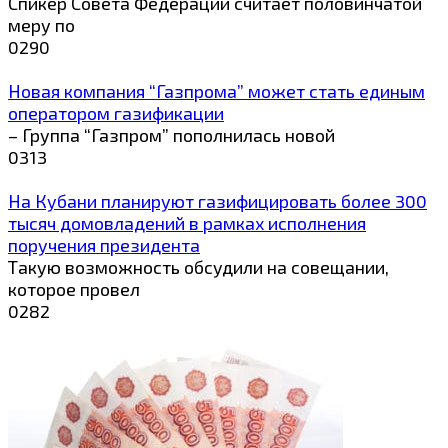
Спикер Совета Федерации считает половинчатой
меру по
0
290
Новая компания “Газпрома” может стать единым
оператором газификации
– Группа “Газпром” пополнилась новой
0
313
На Кубани планируют газифицировать более 300
тысяч домовладений в рамках исполнения
поручения президента
Такую возможность обсудили на совещании,
которое провел
0
282