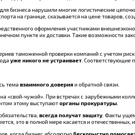
для бизнеса нарушили многие логистические цепочки
орта на границе, сказывается на цене товаров, соз
едственного оформления участниками внешнеэконо
нечном пункте их доставки. Такие возможности за
териев таможенной проверки компаний с учетом рис
года
уже никого не устраивает
. Соответствующие 
сь тема
взаимного доверия
и обратной связи.
на «свой-чужой». При встречах с зарубежными колл
антом этому выступают
органы прокуратуры
.
обязательства,
всегда получат защиту
. Факты уще
ется, это в полной мере касается и отечественных,
ров, когда бизнес абсолютно
бескорыстно помогае