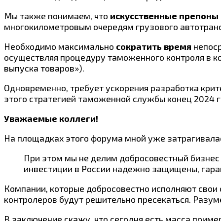
Мы также понимаем, что
искусственные препоны
многокилометровым очередям грузового автотрансп
Необходимо максимально
сократить время
непоср
осуществляя процедуру таможенного контроля в ко
выпуска товаров»).
Одновременно, требует ускорения разработка кри
этого стратегией таможенной службы конец 2024 
Уважаемые коллеги!
На площадках этого форума мной уже затрагивала
При этом мы не делим добросовестный бизнес 
инвестиции в России надежно защищены, гар
Компании, которые добросовестно исполняют свои 
контролеров будут решительно пресекаться. Разуме
В заключение скажу, что сегодня есть масса приме