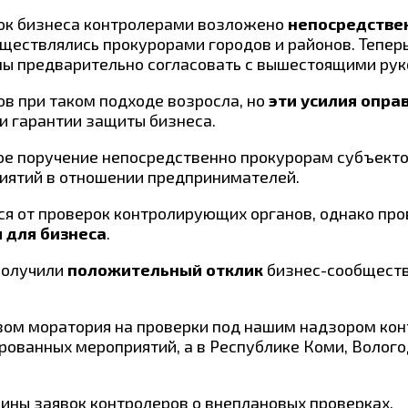
рок бизнеса контролерами возложено
непосредстве
уществлялись прокурорами городов и районов. Тепер
ны предварительно согласовать с вышестоящими рук
ов при таком подходе возросла, но
эти усилия опра
и гарантии защиты бизнеса.
мое поручение непосредственно прокурорам субъекто
иятий в отношении предпринимателей.
ся от проверок контролирующих органов, однако про
 для бизнеса
.
получили
положительный отклик
бизнес-сообществ
твом моратория на проверки под нашим надзором к
рованных мероприятий, а в Республике Коми, Волого
ины заявок контролеров о внеплановых проверках.