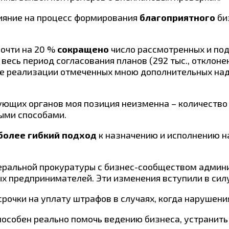
лияние на процесс формирования
благоприятного
би
почти на 20 %
сокращено
число рассмотренных и по
 весь период согласования планов (292 тыс., отклоне
же реализации отмеченных мною дополнительных над
рующих органов моя позиция неизменна – количеств
ыми способами.
более гибкий подход
к назначению и исполнению н
неральной прокуратуры с бизнес-сообществом админ
 предпринимателей. Эти изменения вступили в силу
очки на уплату штрафов в случаях, когда нарушен
способен реально помочь ведению бизнеса, устранит