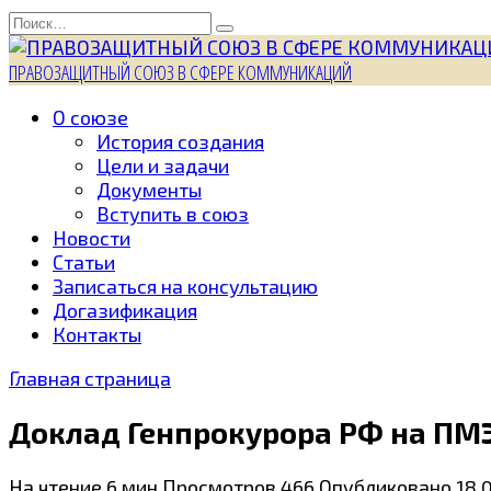
Перейти
Search
к
for:
содержанию
ПРАВОЗАЩИТНЫЙ СОЮЗ В СФЕРЕ КОММУНИКАЦИЙ
О союзе
История создания
Цели и задачи
Документы
Вступить в союз
Новости
Статьи
Записаться на консультацию
Догазификация
Контакты
Главная страница
Доклад Генпрокурора РФ на ПМ
На чтение
6 мин
Просмотров
466
Опубликовано
18.